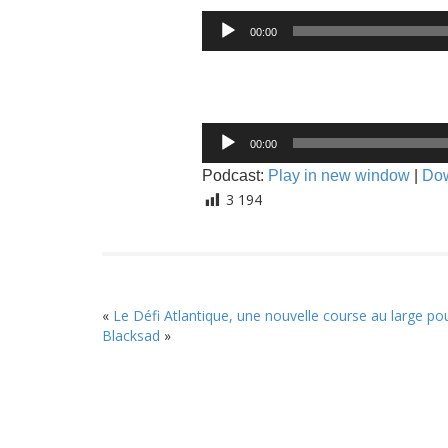
Lecteur
00:00
audio
Lecteur
00:00
audio
Podcast:
Play in new window
|
Do
3 194
«
Le Défi Atlantique, une nouvelle course au large po
Blacksad
»