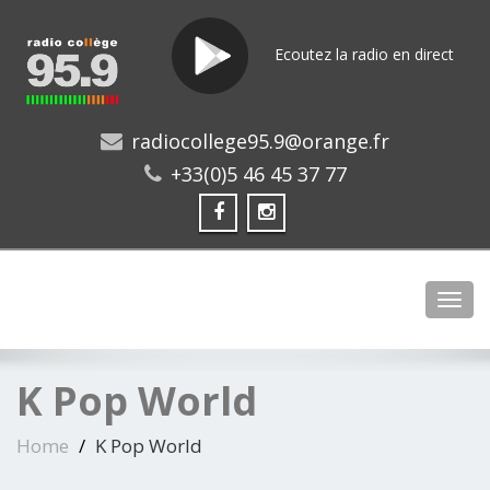
Ecoutez la radio en direct
radiocollege95.9@orange.fr
+33(0)5 46 45 37 77
Toggl
K Pop World
Home
K Pop World