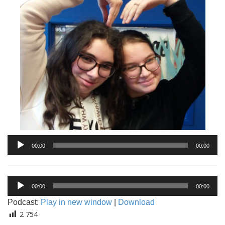
Lecteur
00:00
00:00
audio
Lecteur
00:00
00:00
audio
Podcast:
Play in new window
|
Download
2 754