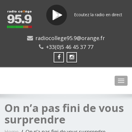
Ecoutez la radio en direct
radiocollege95.9@orange.fr
+33(0)5 46 45 37 77
Toggl
On n’a pas fini de vous
surprendre
Home
On n’a pas fini de vous surprendre