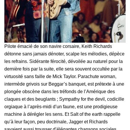
Pilote émacié de son navire corsaire, Keith Richards
détonne sans jamais dénoter, scalpe les mélodies, dépèce
les refrains. Sidérante férocité, dévoilée au naturel pour la
dernière fois par la suite, elle sera souvent occultée par la
virtuosité sans faille de Mick Taylor. Parachute woman,
intermède grivois sur Beggar’s banquet, est prétexte à une
plongée obscène dans les tréfonds de l’Amérique des
claques et des beuglants ; Sympathy for the devil, codicille
orgiaque à l’après-midi d’un faune, est une prodigieuse
machine à dérégler les sens. Et Salt of the earth rappelle
qu’à leur façon, peu doctrinale, Jagger et Richards
savaient aussi trousser d’élégantes chansons sociales.