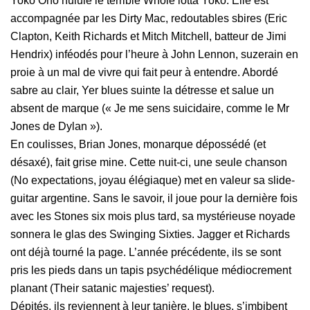
Yoko Ono hulule le terrible Whole lotta Yoko. Elle est
accompagnée par les Dirty Mac, redoutables sbires (Eric
Clapton, Keith Richards et Mitch Mitchell, batteur de Jimi
Hendrix) inféodés pour l’heure à John Lennon, suzerain en
proie à un mal de vivre qui fait peur à entendre. Abordé
sabre au clair, Yer blues suinte la détresse et salue un
absent de marque (« Je me sens suicidaire, comme le Mr
Jones de Dylan »).
En coulisses, Brian Jones, monarque dépossédé (et
désaxé), fait grise mine. Cette nuit-ci, une seule chanson
(No expectations, joyau élégiaque) met en valeur sa slide-
guitar argentine. Sans le savoir, il joue pour la dernière fois
avec les Stones six mois plus tard, sa mystérieuse noyade
sonnera le glas des Swinging Sixties. Jagger et Richards
ont déjà tourné la page. L’année précédente, ils se sont
pris les pieds dans un tapis psychédélique médiocrement
planant (Their satanic majesties’ request).
Dépités, ils reviennent à leur tanière, le blues, s’imbibent