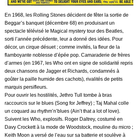
En 1968, les Rolling Stones décident de fêter la sortie de
Beggar’s banquet (décembre 68) en produisant un
spectacle télévisé le Magical mystery tour des Beatles,
sorti l’année précédente, leur a donné des idées. Pour
décor, un cirque désuet ; comme invités, la fleur de la
flamboyante noblesse d’épée pop. Camaraderie de frères
d’armes (en 1967, les Who ont en signe de solidarité repris
deux chansons de Jagger et Richards, condamnés à
goûter la paille humide des cachots), rivalités de petits
marquis persifleurs.
Pour ouvrir les hostilités, Jethro Tull tombe à bras
raccourcis sur le blues (Song for Jeffrey) ; Taj Mahal colle
un coquard au rhythm’n’blues (Ain’t that a lot of love).
Suivent les Who, explosifs. Roger Daltrey, costumé en
Davy Crockett à la mode de Woodstock, mouline du micro ;
Keith Moon a versé de l’eau sur sa batterie et soulève à