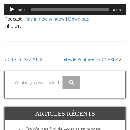
Lecteur
00:00
00:00
audio
Podcast:
Play in new window
|
Download
3 319
«
C TRES JAZZ #100
Fêtes le Pont avec le CNAREP
»
ARTICLES RÉCENTS
On n’a pas fini de vous surprendre