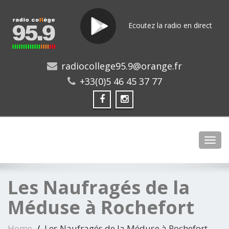
Ecoutez la radio en direct
radiocollege95.9@orange.fr
+33(0)5 46 45 37 77
Toggl
Les Naufragés de la
Méduse à Rochefort
Home
Les Naufragés de la Méduse à Rochefort