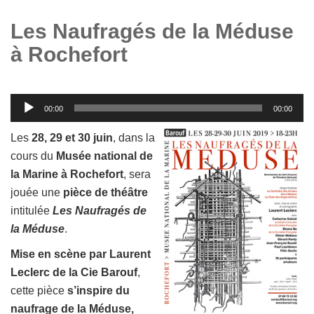
Les Naufragés de la Méduse
à Rochefort
Lecteur
00:00
00:00
audio
Les
28, 29 et 30 juin
, dans la
cours du
Musée national de
la Marine à Rochefort
, sera
jouée une
pièce de théâtre
intitulée
Les Naufragés de
la Méduse
.
Mise en scène par Laurent
Leclerc de la Cie Barouf
,
cette pièce
s’inspire du
naufrage de la Méduse,