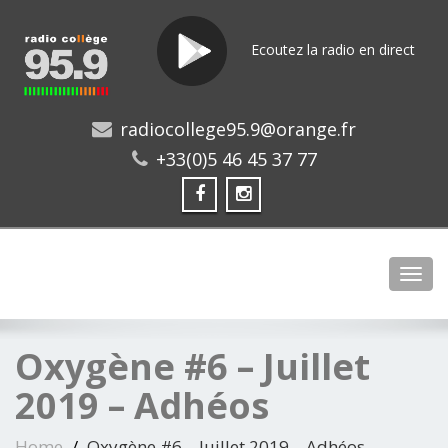
Ecoutez la radio en direct
radiocollege95.9@orange.fr
+33(0)5 46 45 37 77
Toggl
Oxygène #6 – Juillet
2019 – Adhéos
Home
Oxygène #6 – Juillet 2019 – Adhéos