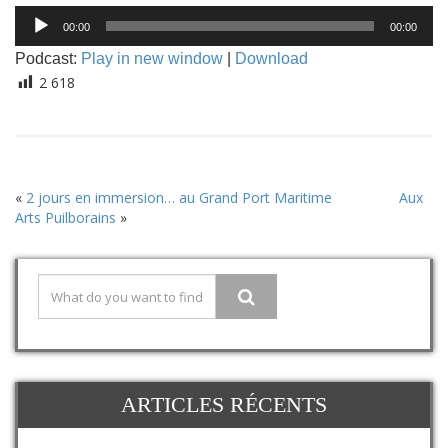
Lecteur
00:00
00:00
audio
Podcast:
Play in new window
|
Download
2 618
«
2 jours en immersion… au Grand Port Maritime
Aux
Arts Puilborains
»
ARTICLES RÉCENTS