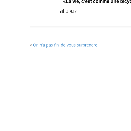
«La vie, c’est comme une bicycl
3 437
«
On n’a pas fini de vous surprendre