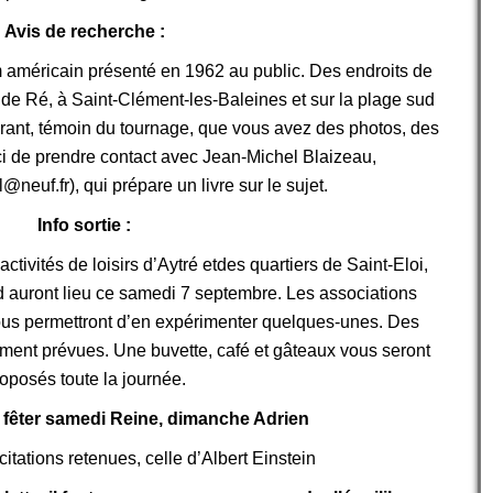
Avis de recherche :
lm américain présenté en 1962 au public. Des endroits de
e de Ré, à Saint-Clément-les-Baleines et sur la plage sud
urant, témoin du tournage, que vous avez des photos, des
ci de prendre contact avec Jean-Michel Blaizeau,
neuf.fr), qui prépare un livre sur le sujet.
Info sortie :
ctivités de loisirs d’Aytré etdes quartiers de Saint-Eloi,
auront lieu ce samedi 7 septembre.
Les associations
 vous permettront d’en expérimenter quelques-unes. Des
ent prévues. Une buvette, café et gâteaux vous seront
oposés toute la journée.
 fêter samedi Reine, dimanche Adrien
itations retenues, celle d’Albert Einstein