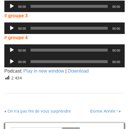
Lecteur
00:00
00:00
audio
# groupe 3
Lecteur
00:00
00:00
audio
# groupe 4
Lecteur
00:00
00:00
audio
Lecteur
00:00
00:00
audio
Podcast:
Play in new window
|
Download
2 434
«
On n’a pas fini de vous surprendre
Bonne Année !
»