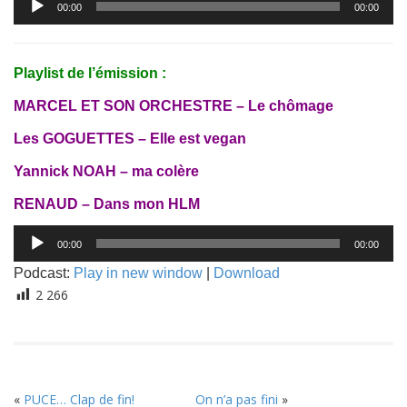
00:00
00:00
audio
Playlist de l’émission :
MARCEL ET SON ORCHESTRE – Le chômage
Les GOGUETTES – Elle est vegan
Yannick NOAH – ma colère
RENAUD – Dans mon HLM
Lecteur
00:00
00:00
audio
Podcast:
Play in new window
|
Download
2 266
«
PUCE… Clap de fin!
On n’a pas fini
»