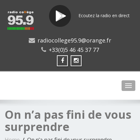
Ecoutez la radio en direct
radiocollege95.9@orange.fr
+33(0)5 46 45 37 77
Toggl
On n’a pas fini de vous
surprendre
Home
On n’a pas fini de vous surprendre