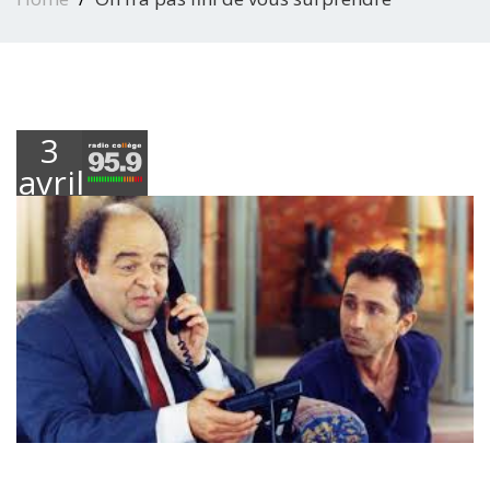
3
avril
2020