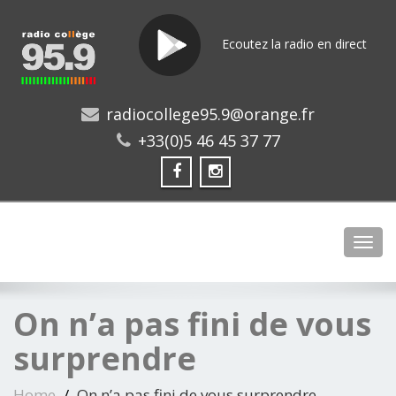
Ecoutez la radio en direct
radiocollege95.9@orange.fr
+33(0)5 46 45 37 77
Toggl
On n’a pas fini de vous
surprendre
Home
On n’a pas fini de vous surprendre