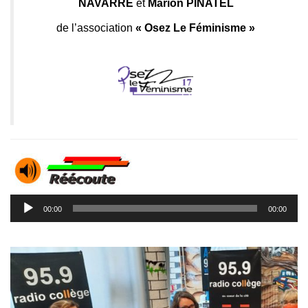
NAVARRE
et
Marion PINATEL
de l’association
«
Osez Le Féminisme
»
Lecteur
00:00
00:00
audio