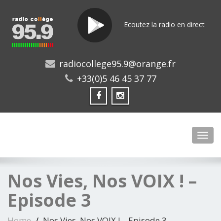
Ecoutez la radio en direct
radiocollege95.9@orange.fr
+33(0)5 46 45 37 77
Toggl
Nos Vies, Nos VOIX ! –
Episode 3
Home
Nos Vies, Nos VOIX ! – Episode 3