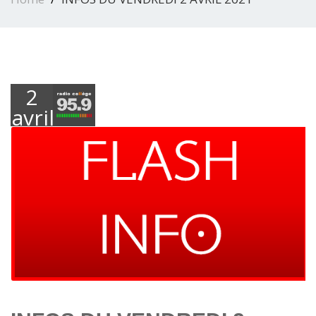
2
avril
2021