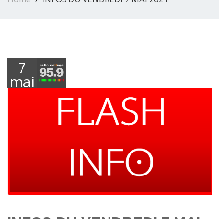
7
mai
2021