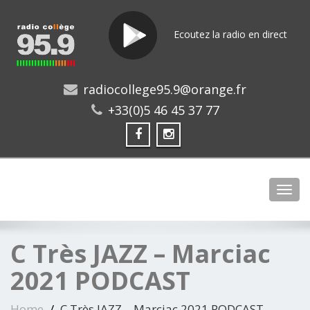
Ecoutez la radio en direct
radiocollege95.9@orange.fr
+33(0)5 46 45 37 77
Toggl
C Très JAZZ – Marciac
2021 PODCAST
Home
C Très JAZZ – Marciac 2021 PODCAST