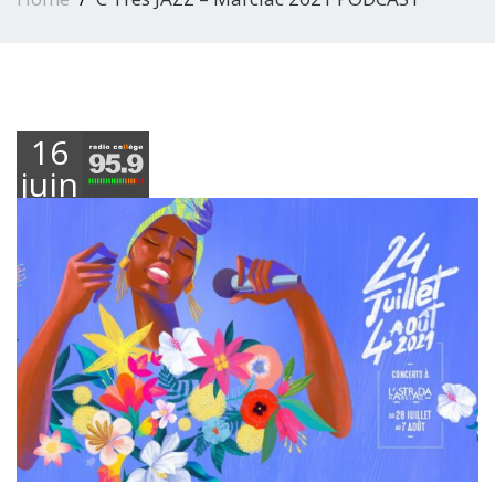
16
juin
2021