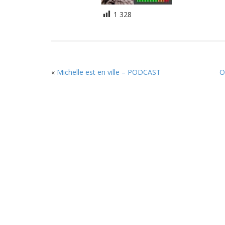
1 328
«
Michelle est en ville – PODCAST
O