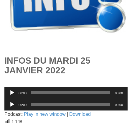
INFOS DU MARDI 25
JANVIER 2022
Lecteur
00:00
00:00
audio
Lecteur
00:00
00:00
audio
Podcast:
Play in new window
|
Download
1 149