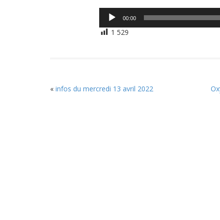
Lecteur
00:00
audio
1 529
«
infos du mercredi 13 avril 2022
Ox