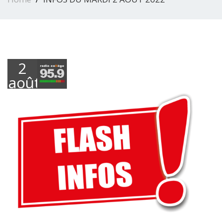
2
août
2022