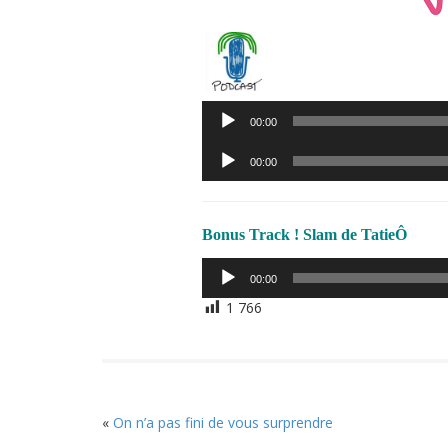
Lecteur
00:00
audio
Lecteur
00:00
audio
Bonus Track ! Slam de TatieÔ
Lecteur
00:00
audio
1 766
«
On n’a pas fini de vous surprendre