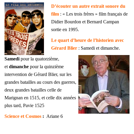
D’écouter un autre extrait sonore du
film
: « Les trois frères » film français de
Didier Bourdon et Bernard Campan
sortie en 1995.
Le quart d’heure de l’historien avec
Gérard Blier
: Samedi et dimanche.
Samedi
pour la quatorzième,
et
dimanche
pour la quinzième
intervention de Gérard Blier, sur les
grandes batailles au cours des guerres,
deux grandes batailles celle de
Marignan en 1515, et celle dix années
plus tard, Pavie 1525
Science et Cosmos
:
Ariane 6