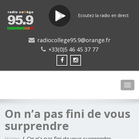
Ecoutez la radio en direct
radiocollege95.9@orange.fr
+33(0)5 46 45 37 77
Toggl
On n’a pas fini de vous
surprendre
Home
On n’a pas fini de vous surprendre