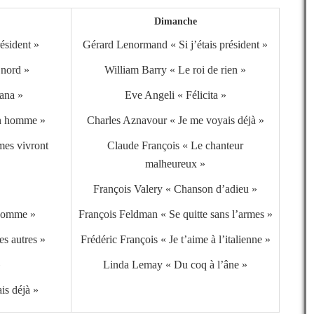
Dimanche
ésident »
Gérard Lenormand « Si j’étais président »
 nord »
William Barry « Le roi de rien »
ana »
Eve Angeli « Félicita »
un homme »
Charles Aznavour « Je me voyais déjà »
mes vivront
Claude François « Le chanteur
malheureux »
François Valery « Chanson d’adieu »
 homme »
François Feldman « Se quitte sans l’armes »
s autres »
Frédéric François « Je t’aime à l’italienne »
»
Linda Lemay « Du coq à l’âne »
is déjà »