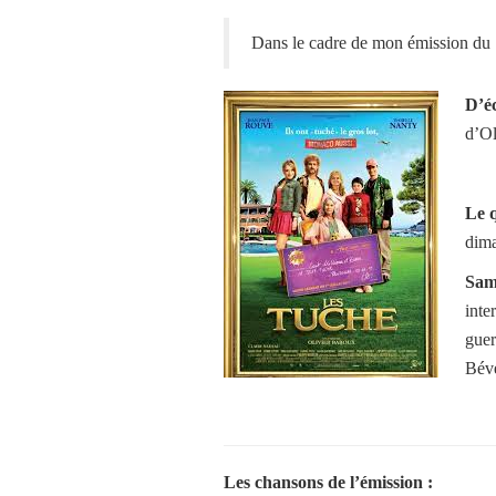
Dans le cadre de mon émission du 
D’éc
d’Ol
Le q
dim
Sam
inte
guer
Béve
Les chansons de l’émission
: