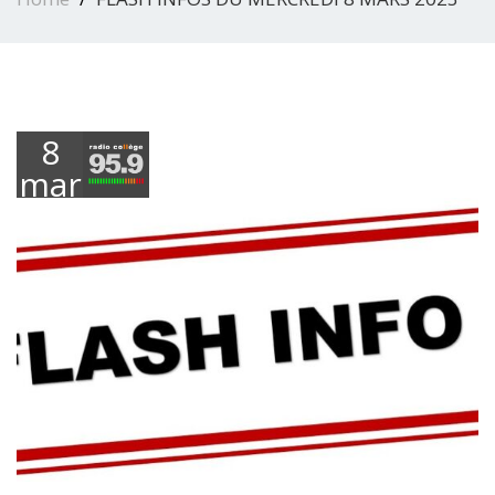
8
mars
2023