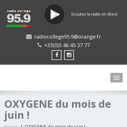
Ecoutez la radio en direct
radiocollege95.9@orange.fr
+33(0)5 46 45 37 77
Toggl
OXYGENE du mois de
juin !
Home
OXYGENE du mois de juin !