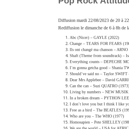
Pop Rock Attitud
Diffusion mardi 22/08/2023 de 20 à 22
Rediffusion le dimanche de 6 à 8h de
Abc (Nicer) – GAYLE (2022)
Change – TEARS FOR FEARS (19
Ils ont changé ma chanson – ARN
Shaft (Theme from soundtrack) – 
Everything counts – DEPECHE M
I’m gonna getcha good – Shania T
Should’ve said no – Taylor SWIFT 
Dear Mrs Applebee – David GARR
Can the can – Suzi QUATRO (1973
Living by numbers – NEW MUSIK 
In a broken dream – PYTHON LE
I don’t love you but I think I lik
Free as a bird – The BEATLES (19
Who are you – The WHO (1977)
Homosapien – Pete SHELLEY (198
We are the world – USA for AFRIC