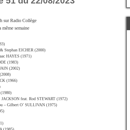
e 51 du 22/08/2023
h sur Radio Collège
 la même semaine
83)
O & Stephan EICHER (2000)
Isaac HAYES (1971)
ODE (1983)
WAIN (2002)
(2008)
ICK (1966)
)
(1980)
E JACKSON feat. Rod STEWART (1972)
e you – Gilbert O’ SULLIVAN (1975)
95)
1)
A (1985)