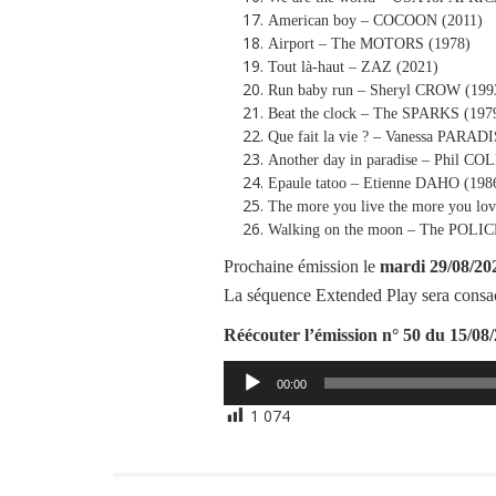
American boy – COCOON (2011)
Airport – The MOTORS (1978)
Tout là-haut – ZAZ (2021)
Run baby run – Sheryl CROW (199
Beat the clock – The SPARKS (197
Que fait la vie ? – Vanessa PARADI
Another day in paradise – Phil CO
Epaule tatoo – Etienne DAHO (198
The more you live the more you 
Walking on the moon – The POLIC
Prochaine émission le
mardi
29/08/20
La séquence Extended Play sera cons
Réécouter l’émission
n° 50 du 15/08
Lecteur
00:00
audio
1 074