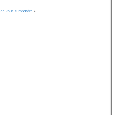
ou
diminuer
i de vous surprendre
»
le
volume.