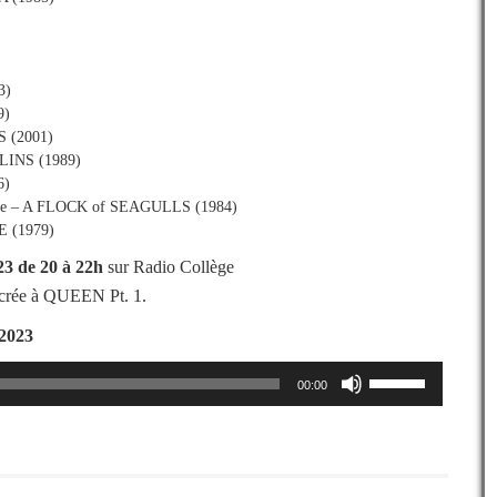
3)
9)
S (2001)
LLINS (1989)
6)
love – A FLOCK of SEAGULLS (1984)
E (1979)
23
de 20 à 22h
sur Radio Collège
acrée à QUEEN Pt. 1.
/2023
Utilisez
00:00
les
flèches
haut/bas
pour
augmenter