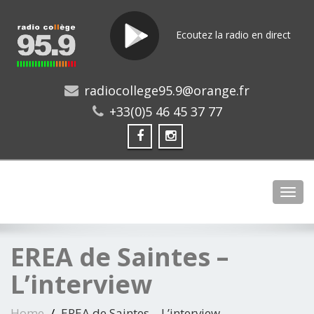
Ecoutez la radio en direct
radiocollege95.9@orange.fr
+33(0)5 46 45 37 77
Toggl
EREA de Saintes –
L’interview
Home
EREA de Saintes – L’interview