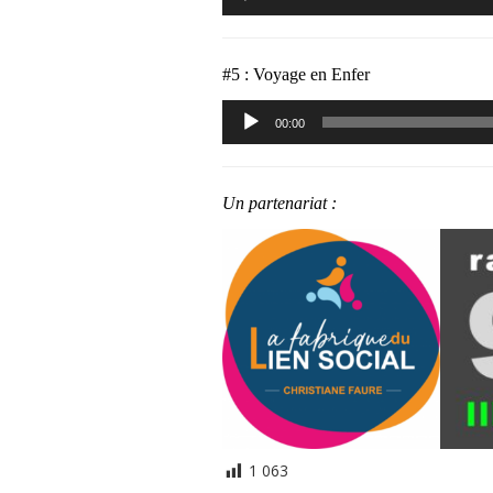
audio
#5 : Voyage en Enfer
Lecteur
00:00
audio
Un partenariat :
1 063