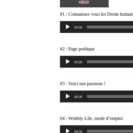
#1 : Connaissez vous les Droits humai
Lecteur
00:00
audio
#2 : Page poétique
Lecteur
00:00
audio
#3 : Voici nos passions !
Lecteur
00:00
audio
#4 : Wobbly Life, mode d’emploi
Lecteur
00:00