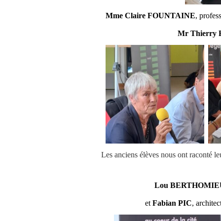
Mme Claire FOUNTAINE
, profes
Mr Thierr
Les anciens élèves nous ont raconté le
Lou BERTHOMIE
et
Fabian PIC
, archite