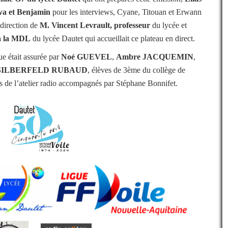
ou
va et Benjamin
pour les interviews, Cyane, Titouan et Erwann
diminuer
 direction de
M. Vincent Levrault, professeur
du lycée et
le
volume.
 à la MDL
du lycée Dautet qui accueillait ce plateau en direct.
que était assurée par
Noé GUEVEL
,
Ambre JACQUEMIN
,
 SILBERFELD RUBAUD
, élèves de 3ème du collège de
de l’atelier radio a
ccompagnés par Stéphane Bonnifet.