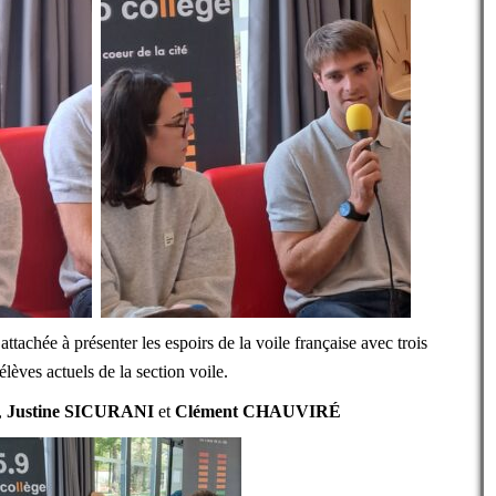
attachée à présenter les espoirs de la voile française avec trois
élèves actuels de la section voile.
,
Justine SICURANI
et
Clément CHAUVIRÉ