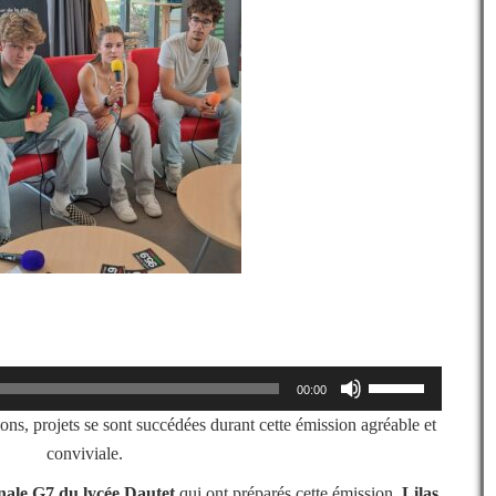
Utilisez
00:00
les
flèches
ons, projets se sont succédées durant cette émission agréable et
haut/bas
conviviale.
pour
augmenter
nale G7 du lycée Dautet
qui ont préparés cette émission,
Lilas