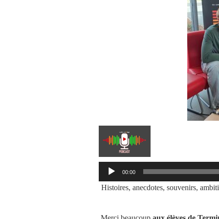
Lecteur
00:00
audio
Histoires, anecdotes, souvenirs, ambiti
Merci beaucoup
aux élèves de Termi