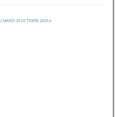
pour
augmenter
ou
diminuer
U MARDI 29 OCTOBRE 2024
»
le
volume.