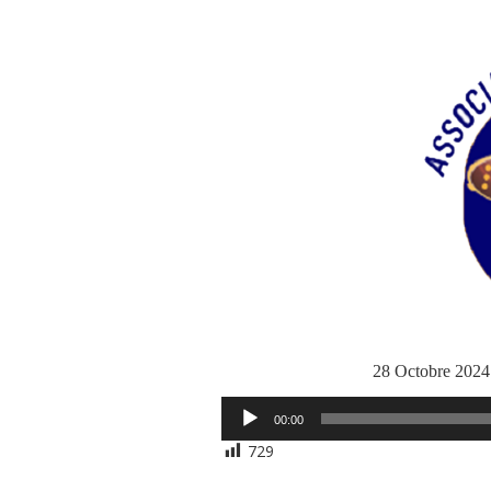
28 Octobre 202
Lecteur
00:00
audio
729