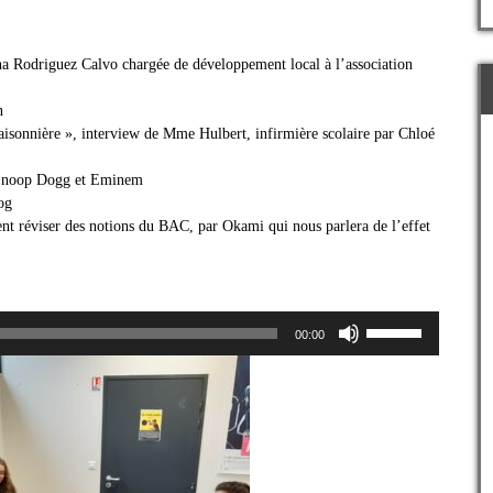
na Rodriguez Calvo chargée de développement local à l’association
n
saisonnière », interview de Mme Hulbert, infirmière scolaire par Chloé
 Snoop Dogg et Eminem
og
 réviser des notions du BAC, par Okami qui nous parlera de l’effet
Utilisez
00:00
les
flèches
haut/bas
pour
augmenter
ou
diminuer