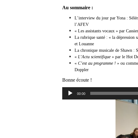
Au sommaire
:
L’interview du jour par Yona : Sélé
l’
AFEV
« Les assistants vocaux » par Cassie
La rubrique santé : « la dépression 
et Louanne
La chronique musicale de Shawn :
«
L’Actu scientifique
» par le Hot D
«
C’est au programme !
» ou comment
Doppler
Bonne écoute !
Lecteur
00:00
audio