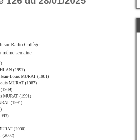
e 126 du 28/01/2025
h sur Radio Collège
 la même semaine
7)
ACHLAN (1997)
 – Jean-Louis MURAT (1981)
n-Louis MURAT (1987)
 (1989)
uis MURAT (1991)
MURAT (1991)
)
1993)
 MURAT (2000)
T (2002)