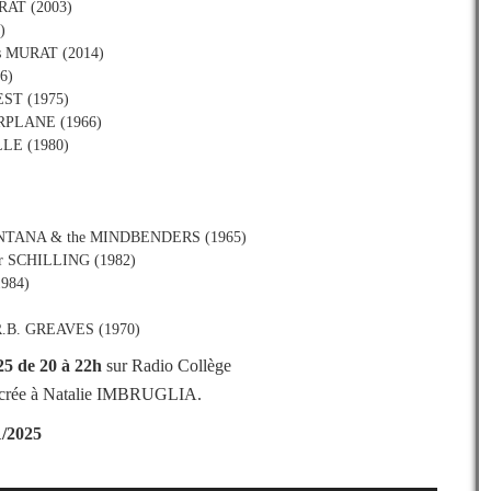
URAT (2003)
)
uis MURAT (2014)
6)
ST (1975)
IRPLANE (1966)
LLE (1980)
 FONTANA & the MINDBENDERS (1965)
ter SCHILLING (1982)
1984)
 R.B. GREAVES (1970)
25
de 20 à 22h
sur Radio Collège
sacrée à Natalie IMBRUGLIA.
1/2025