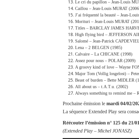
Le cri du papillon – Jean-Louis M
Caillou – Jean-Louis MURAT (2006
J’ai fréquenté la beauté – Jean-Lo
Morituri – Jean-Louis MURAT (201
Titles – BARCLAY JAMES HARVE
High flying bird – JEFFERSON A
Salomé – Jean-Patrick CAPDEVIE
Lena – 2 BELGEN (1985)
Calvaire – La CHICANE (1998)
Assez pour nous – POLAR (2009)
A groovy kind of love – Wayne
Major Tom (Vollig losgelost) – Pe
Beast of burden – Bette MIDLER (
All about us – t.A.T.u. (2002)
Always something to remind me –
Prochaine émission le
mardi
04/02/20
La séquence Extended Play sera con
Réécouter l’émission
n° 125 du 21/0
(Extended Play –
Michel JONASZ
)