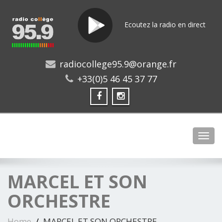
Ecoutez la radio en direct
radiocollege95.9@orange.fr
+33(0)5 46 45 37 77
Toggl
MARCEL ET SON
ORCHESTRE
Home
MARCEL ET SON ORCHESTRE