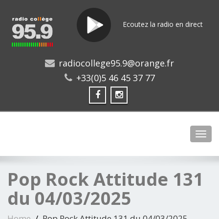
Ecoutez la radio en direct
radiocollege95.9@orange.fr
+33(0)5 46 45 37 77
Toggl
Pop Rock Attitude 131
du 04/03/2025
Home
Pop Rock Attitude 131 du 04/03/2025