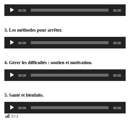
Lecteur
00:00
00:00
audio
3. Les méthodes pour arrêter.
Lecteur
00:00
00:00
audio
4. Gérer les difficultés : soutien et motivation.
Lecteur
00:00
00:00
audio
5. Santé et bienfaits.
Lecteur
00:00
00:00
audio
513