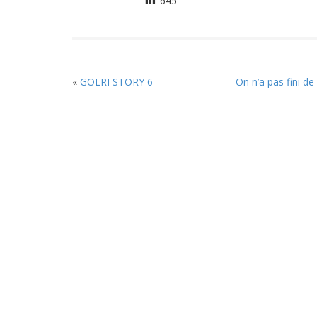
645
«
GOLRI STORY 6
On n’a pas fini d