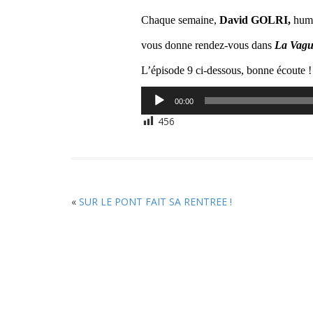
Chaque semaine,
David GOLRI,
humor
vous donne rendez-vous dans
La Vagu
L’épisode 9
ci-dessous, bonne écoute !
Lecteur
00:00
audio
456
«
SUR LE PONT FAIT SA RENTREE !