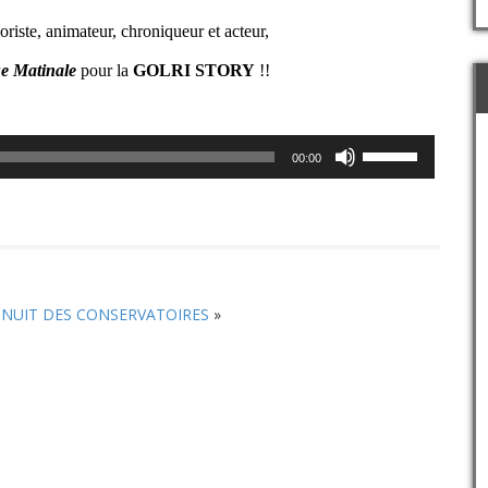
iste, animateur, chroniqueur et acteur,
e Matinale
pour la
GOLRI STORY
!!
Utilisez
00:00
les
flèches
haut/bas
pour
augmenter
ou
diminuer
NUIT DES CONSERVATOIRES
»
le
volume.