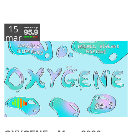
15
mars
2026