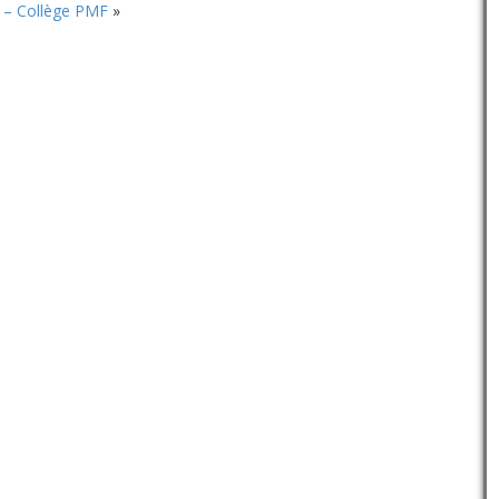
volume.
 – Collège PMF
»