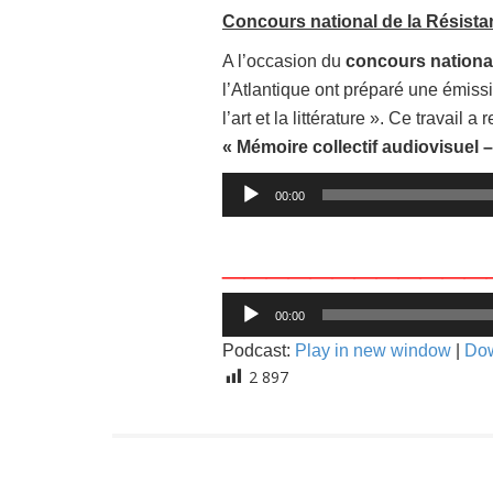
Concours national de la Résist
A l’occasion du
concours national
l’Atlantique ont préparé une émiss
l’art et la littérature ». Ce travail a 
« Mémoire collectif audiovisuel 
Lecteur
00:00
audio
____________
Lecteur
00:00
audio
Podcast:
Play in new window
|
Do
2 897