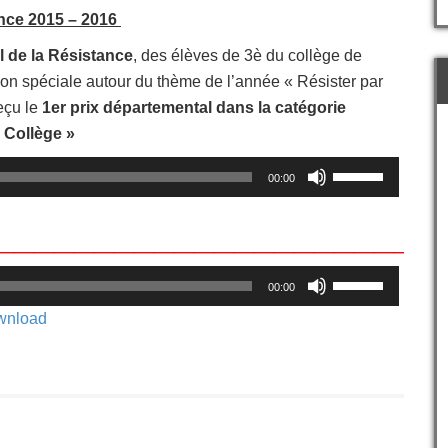
ance 2015 – 2016
 de la Résistance
, des élèves de 3è du collège de
ion spéciale autour du thème de l’année « Résister par
reçu le
1er prix départemental dans la catégorie
– Collège »
Utilisez
00:00
les
flèches
______________________
haut/bas
pour
augmenter
Utilisez
ou
00:00
les
diminuer
flèches
wnload
le
haut/bas
volume.
pour
augmenter
ou
diminuer
le