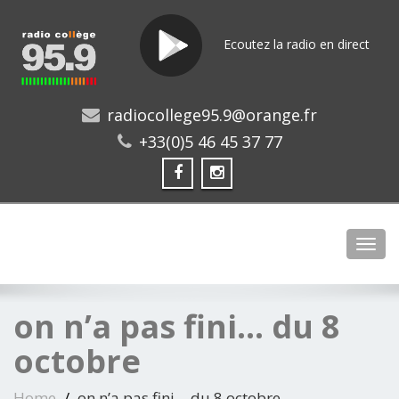
Ecoutez la radio en direct
radiocollege95.9@orange.fr
+33(0)5 46 45 37 77
Toggl
on n’a pas fini… du 8
octobre
Home
on n’a pas fini… du 8 octobre