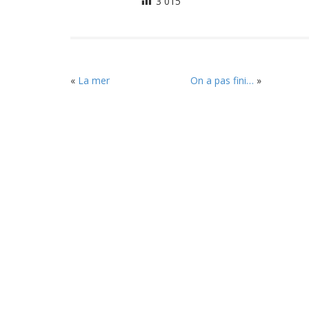
3 015
«
La mer
On a pas fini…
»