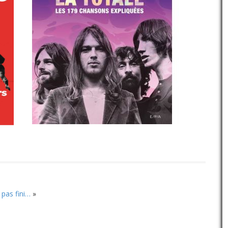
 pas fini…
»