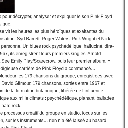
s pour décrypter, analyser et expliquer le son Pink Floyd
sique.
e vit les heures les plus héroïques et exaltantes du
nsation. Syd Barrett, Roger Waters, Rick Wright et Nick
personne. Un blues rock psychédélique, halluciné, dira-
967, ils enregistrent leurs premiers singles, Arnold
See Emily Play/Scarecrow, puis leur premier album, «
odigieuse carrière de Pink Floyd a commencé…
rofondeur les 179 chansons du groupe, enregistrées avec
ec David Gilmour. 179 chansons, sorties entre 1967 et
on de la formation britannique, libérée de l’influence
que aux mille climats : psychédélique, planant, ballades
hard rock.
e processus créatif du groupe en studio, focus sur les
n, sur les instruments… rien n’a été laissé au hasard
e de Pink Floyd.