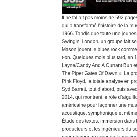
Il ne fallait pas moins de 592 page
qui a transformé l’histoire de la mu
1966. Tandis que toute une jeuness
Swingin’ London, un groupe fait se
Mason jouent le blues rock comme 
t-on. Quelques mois plus tard, en 1
Layne/Candy And A Currant Bun et 
The Piper Gates Of Dawn ». La pr
Pink Floyd, la totale analyse en p
Syd Barrett, tout d’abord, puis av
2014, qui montrent le rôle d’aiguill
américaine pour façonner une musi
acoustique, symphonique et même 
Étude des textes, immersion dans l
producteurs et les ingénieurs du so
pour plonger au cœur de la musiqu