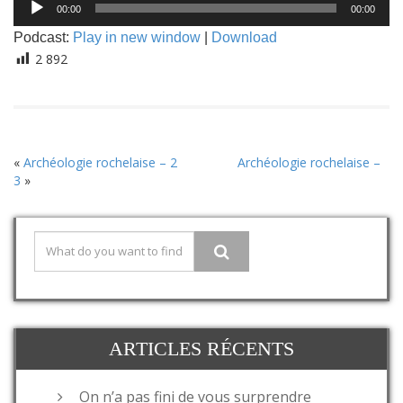
00:00
00:00
audio
Podcast:
Play in new window
|
Download
2 892
«
Archéologie rochelaise – 2
Archéologie rochelaise –
3
»
ARTICLES RÉCENTS
On n’a pas fini de vous surprendre