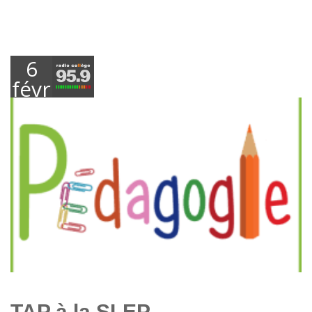
6
février
2018
TAP à la SLEP