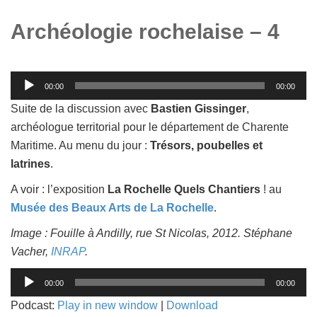
Archéologie rochelaise – 4
Lecteur
00:00
00:00
audio
Suite de la discussion avec
Bastien Gissinger
,
archéologue territorial pour le département de Charente
Maritime. Au menu du jour :
Trésors, poubelles et
latrines
.
A voir : l’exposition
La Rochelle Quels Chantiers
! au
Musée des Beaux Arts de
La Rochelle
.
Image : Fouille à Andilly, rue St Nicolas, 2012. Stéphane
Vacher,
INRAP
.
Lecteur
00:00
00:00
audio
Podcast:
Play in new window
|
Download