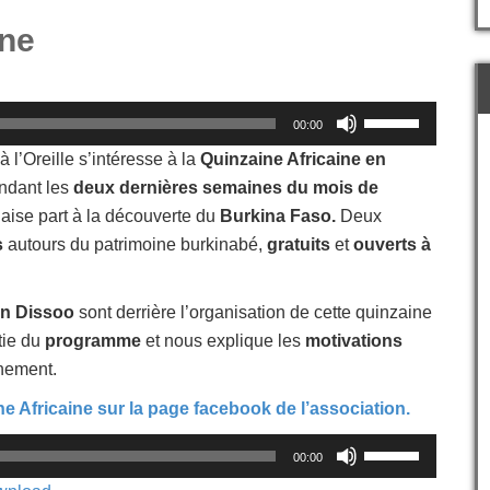
ine
Utilisez
00:00
les
flèches
à l’Oreille s’intéresse à la
Quinzaine Africaine en
haut/bas
ndant les
deux dernières semaines du mois de
pour
laise part à la découverte du
Burkina Faso.
Deux
augmenter
ou
s
autours du patrimoine burkinabé,
gratuits
et
ouverts à
diminuer
le
volume.
on Dissoo
sont derrière l’organisation de cette quinzaine
tie du
programme
et nous explique les
motivations
énement.
ne Africaine sur la page facebook de l’association.
Utilisez
00:00
les
flèches