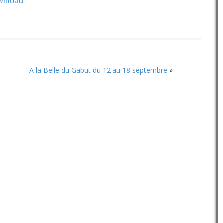
wnload
haut/bas
pour
augmenter
ou
diminuer
le
volume.
A la Belle du Gabut du 12 au 18 septembre
»