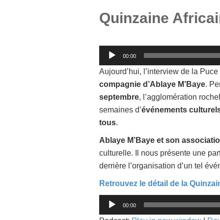
Quinzaine Africa
Lecteur
00:00
audio
Aujourd’hui, l’interview de la Puce 
compagnie d’Ablaye M’Baye
. Pe
septembre
, l’agglomération roche
semaines d’
événements culturel
tous
.
Ablaye M’Baye et son associati
culturelle. Il nous présente une par
derrière l’organisation d’un tel év
Retrouvez le détail de la Quinzai
Lecteur
00:00
audio