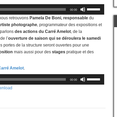
Utilisez
00:00
les
flèches
 nous retrouvons
Pamela De Boni, responsable
du
haut/bas
artiste photographe
, programmateur des expositions et
pour
 parlons
des actions du Carré Amelot
, de la
augmenter
ou
de l’
ouverture de saison qui se déroulera le samedi
diminuer
les portes de la structure seront ouvertes pour une
le
osition
mais aussi pour des
stages
pratique et des
volume.
 Carré Amelot
.
Utilisez
00:00
les
flèches
wnload
haut/bas
pour
augmenter
ou
diminuer