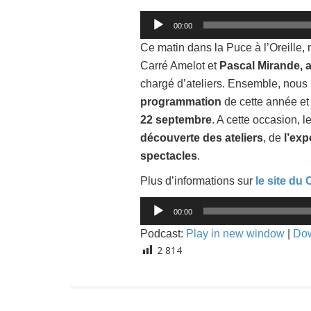
Lecteur
00:00
audio
Ce matin dans la Puce à l’Oreille,
Carré Amelot et
Pascal Mirande, 
chargé d’ateliers. Ensemble, nous
programmation
de cette année et 
22 septembre
. A cette occasion, 
découverte des ateliers
, de
l’exp
spectacles
.
Plus d’informations sur
le site du
Lecteur
00:00
audio
Podcast:
Play in new window
|
Do
2 814