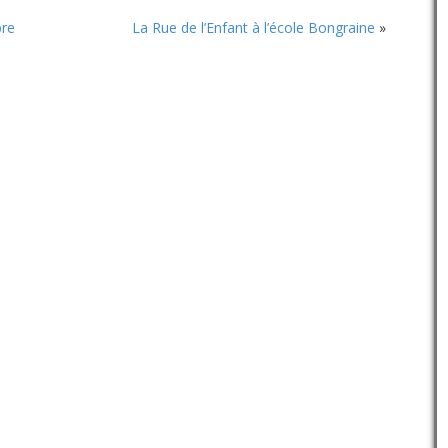
le
volume.
bre
La Rue de l’Enfant à l’école Bongraine
»