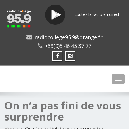
Ecoutez la radio en direct
radiocollege95.9@orange.fr
+33(0)5 46 45 37 77
Toggl
On n’a pas fini de vous
surprendre
Home
On n’a pas fini de vous surprendre