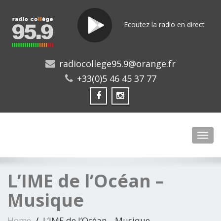
Ecoutez la radio en direct
radiocollege95.9@orange.fr
+33(0)5 46 45 37 77
Toggl
L’IME de l’Océan –
Musique
Home
L’IME de l’Océan – Musique