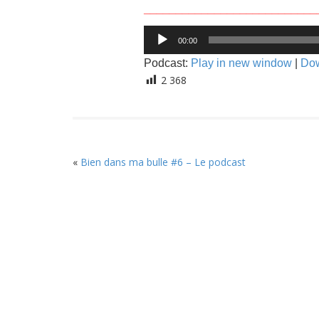
___________________________
Lecteur
00:00
audio
Podcast:
Play in new window
|
Do
2 368
«
Bien dans ma bulle #6 – Le podcast