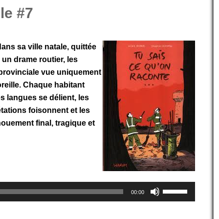
le #7
ns sa ville natale, quittée
 un drame routier, les
 provinciale vue uniquement
oreille. Chaque habitant
es langues se délient, les
étations foisonnent et les
nouement final, tragique et
Utilisez
00:00
les
flèches
haut/bas