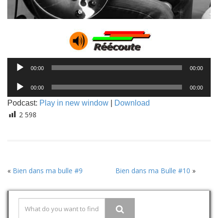
Lecteur
00:00
00:00
audio
Lecteur
00:00
00:00
audio
Podcast:
Play in new window
|
Download
2 598
«
Bien dans ma bulle #9
Bien dans ma Bulle #10
»