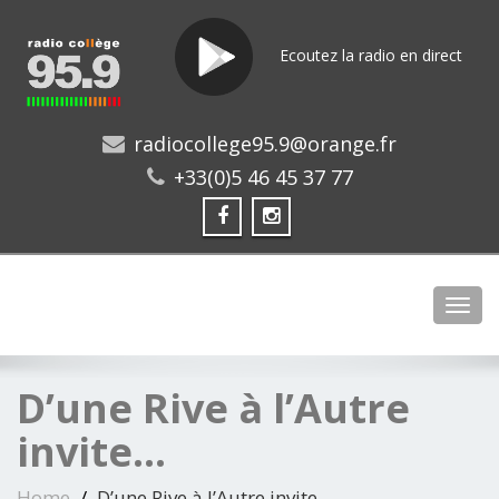
Ecoutez la radio en direct
radiocollege95.9@orange.fr
+33(0)5 46 45 37 77
Toggl
D’une Rive à l’Autre
invite…
Home
D’une Rive à l’Autre invite…